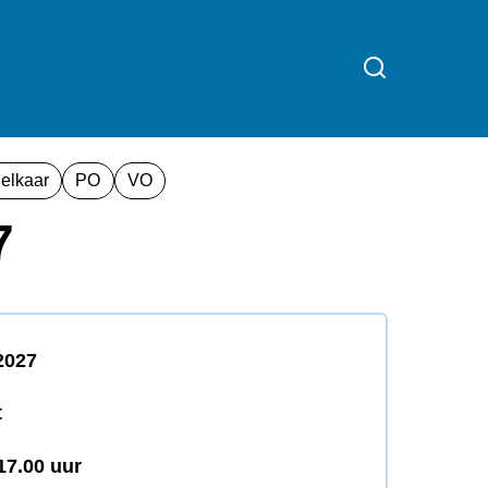
 elkaar
PO
VO
7
2027
t
17.00 uur