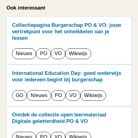
Ook interessant
Collectiepagina Burgerschap PO & VO: jouw
vertrekpunt voor het ontwikkelen van je
lessen
Nieuws
PO
VO
Wikiwijs
International Education Day: goed onderwijs
voor iedereen begint bij burgerschap
GO
Nieuws
PO
VO
Wikiwijs
Ontdek de collectie open leermateriaal
Digitale geletterdheid PO & VO
Nieuws
PO
VO
Wikiwijs