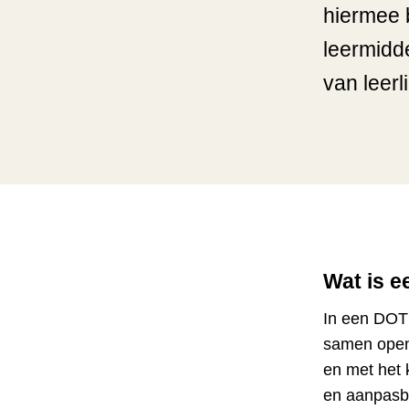
hiermee 
leermidde
van leerl
Wat is 
In een DOT 
samen open 
en met het 
en aanpasba