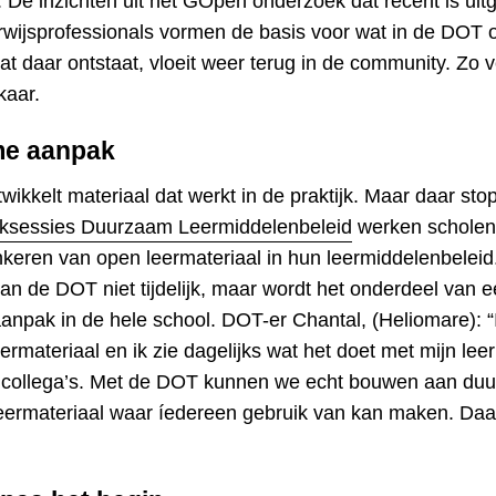
. De inzichten uit het GOpen onderzoek dat recent is uit
wijsprofessionals vormen de basis voor wat in de DOT 
at daar ontstaat, vloeit weer terug in de community. Zo 
kaar.
e aanpak
kkelt materiaal dat werkt in de praktijk. Maar daar stopt
ksessies Duurzaam Leermiddelenbeleid
werken scholen
nkeren van open leermateriaal in hun leermiddelenbeleid.
an de DOT niet tijdelijk, maar wordt het onderdeel van 
npak in de hele school. DOT-er Chantal, (Heliomare): “I
ermateriaal en ik zie dagelijks wat het doet met mijn lee
n collega’s. Met de DOT kunnen we echt bouwen aan du
 leermateriaal waar íedereen gebruik van kan maken. Da