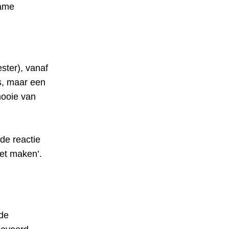
zame
ster), vanaf
es, maar een
mooie van
de reactie
het maken’.
de