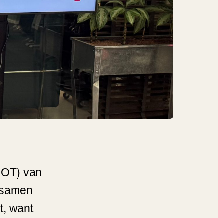
DOT) van
 samen
t, want