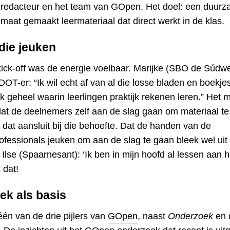
 redacteur en het team van GOpen. Het doel: een duur
 maat gemaakt leermateriaal dat direct werkt in de klas.
die jeuken
kick-off was de energie voelbaar. Marijke (SBO de Súdwe
 DOT-er: “Ik wil echt af van al die losse bladen en boekj
jk geheel waarin leerlingen praktijk rekenen leren.” Het 
at de deelnemers zelf aan de slag gaan om materiaal te
 dat aansluit bij die behoefte. Dat de handen van de
ofessionals jeuken om aan de slag te gaan bleek wel uit 
Ilse (Spaarnesant): ‘Ik ben in mijn hoofd al lessen aan 
 dat!
k als basis
én van de drie pijlers van
GOpen
, naast
Onderzoek
en 