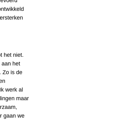
gevoerd
ontwikkeld
versterken
 het niet.
 aan het
 Zo is de
een
k werk al
rlingen maar
urzaam,
ar gaan we