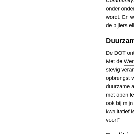
Community
onder onder
wordt. En w
de pijlers el
Duurzam
De DOT ontwi
Met de
Wer
stevig vera
opbrengst v
duurzame aa
met open le
ook bij mij
kwalitatief
voor!”