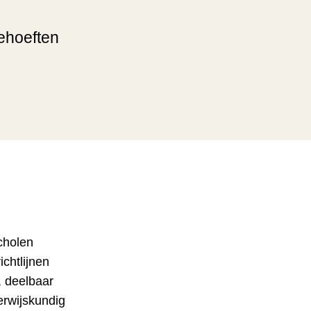
behoeften
cholen
chtlijnen
, deelbaar
erwijskundig