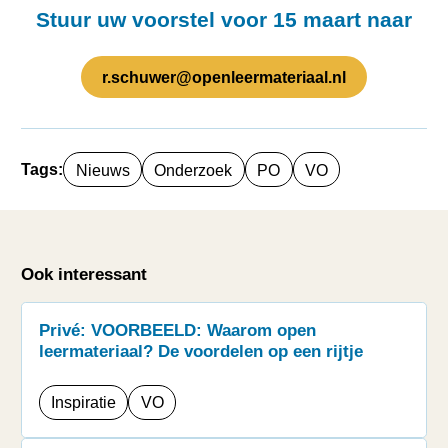
Stuur uw voorstel voor 15 maart naar
r.schuwer@openleermateriaal.nl
Tags:
Nieuws
Onderzoek
PO
VO
Ook interessant
Privé: VOORBEELD: Waarom open
leermateriaal? De voordelen op een rijtje
Inspiratie
VO