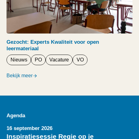
Gezocht: Experts Kwaliteit voor open
leermateriaal
Nieuws
PO
Vacature
VO
Bekijk meer
Agenda
16 september 2026
Inspiratiesessie Regie op je